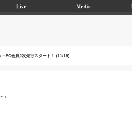
r You～FC会員2次先行スタート！ (11/19)
ou～」