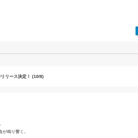
リース決定！ (10/8)
。
曲が鳴り響く。