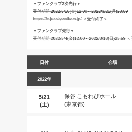
▼ファンクラブ2次先行▼
受付期間:2022/3/18(金)12:00～2022/3/21(月)23:59
https://fc.junskywalkers.jp/
＜受付終了＞
▼ファンクラブ先行▼
受付期間:2022/3/4(金)12:00～2022/3/13(日)23:59
＜
日付
会場
2022年
保谷 こもれびホール
5/21
(東京都)
(土)