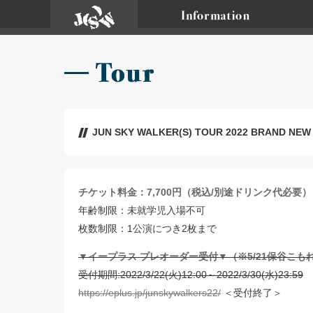
JUN SKY WALKER(S) TOUR 2022 BRAND NE
チケット料金：7,700円（税込/別途ドリンク代必要）
年齢制限：未就学児入場不可
枚数制限：1公演につき2枚まで
▼イープラス プレオーダー受付▼（※5/21保谷こも
受付期間:2022/3/22(火)12:00～2022/3/30(水)23:59
https://eplus.jp/junskywalkers22/
＜受付終了＞