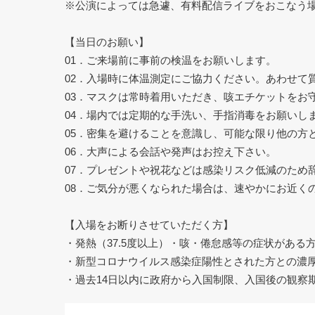
※公演によっては急遽、有料配信ライブをおこなう
【当日のお願い】
01．ご来場前に事前の検温をお願いします。
02．入場時に体温測定にご協力ください。あわせて
03．マスクは常時着用いただき、咳エチケットをお
04．場内では定期的な手洗い、手指消毒をお願いし
05．密集を避けることを意識し、可能な限り他の方
06．大声による会話や発声はお控え下さい。
07．プレゼントや祝花などは感染リスク低減のため
08．ご気分が悪くなられた場合は、速やかにお近く
【入場をお断りさせていただく方】
・発熱（37.5度以上）・咳・倦怠感等の症状があ
・新型コロナウイルス感染症陽性とされた方との濃
・過去14日以内に政府から入国制限、入国後の観察