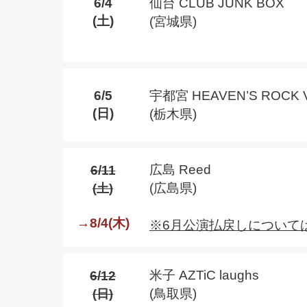
6/4
仙台 CLUB JUNK BOX
(土)
(宮城県)
6/5
宇都宮 HEAVEN’S ROCK V
(日)
(栃木県)
広島 Reed
6/11
(広島県)
(土)
→8/4(木)
※6月公演払戻しについて
米子 AZTiC laughs
6/12
(鳥取県)
(日)