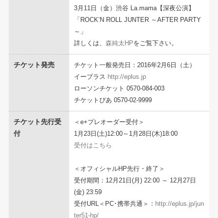
3月11日（金）渋谷 La.mama【深夜公演】
「ROCK’N ROLL JUNTER ～AFTER PARTY
～」
詳しくは、
森純太HP
をご覧下さい。
チケット発売
チケット一般発売日：2016年2月6日（土）
イープラス
http://eplus.jp
ローソンチケット 0570-084-003
チケットぴあ 0570-02-9999
チケット先行受
＜e+プレオーダー受付＞
付
1月23日(土)12:00～1月28日(木)18:00
受付はこちら
＜オフィシャルHP先行・終了＞
受付期間：12月21日(月) 22:00 ～ 12月27日
(金) 23:59
受付URL＜PC･携帯共通＞：
http://eplus.jp/jun
ter51-hp/