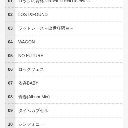
01
ロックの資格～Rock' n Roll License～
02
LOST&FOUND
03
ラットレース～出世狂騒曲～
04
WAGON
05
NO FUTURE
06
ロックフェス
07
依存BABY
08
青春(Album Mix)
09
タイムカプセル
10
シンフォニー