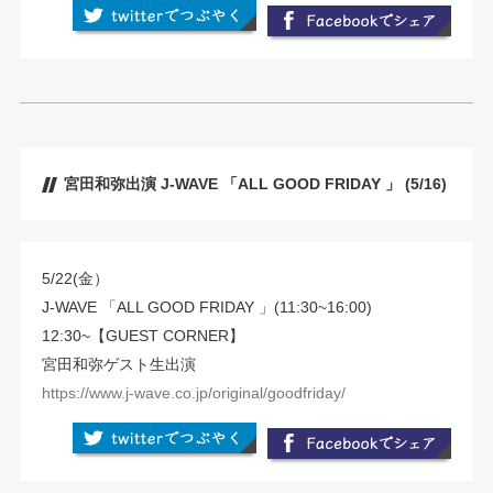
宮田和弥出演 J-WAVE 「ALL GOOD FRIDAY 」 (5/16)
5/22(金）
J-WAVE 「ALL GOOD FRIDAY 」(11:30~16:00)
12:30~【GUEST CORNER】
宮田和弥ゲスト生出演
https://www.j-wave.co.jp/original/goodfriday/