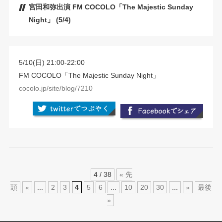
宮田和弥出演 FM COCOLO「The Majestic Sunday
Night」 (5/4)
5/10(日) 21:00-22:00
FM COCOLO「The Majestic Sunday Night」
cocolo.jp/site/blog/7210
4 / 38
« 先
頭
«
...
2
3
4
5
6
...
10
20
30
...
»
最後
»