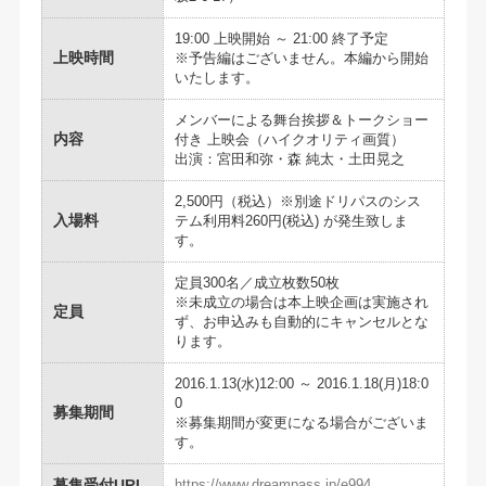
19:00 上映開始 ～ 21:00 終了予定
上映時間
※予告編はございません。本編から開始
いたします。
メンバーによる舞台挨拶＆トークショー
内容
付き 上映会（ハイクオリティ画質）
出演：宮田和弥・森 純太・土田晃之
2,500円（税込）※別途ドリパスのシス
入場料
テム利用料260円(税込) が発生致しま
す。
定員300名／成立枚数50枚
※未成立の場合は本上映企画は実施され
定員
ず、お申込みも自動的にキャンセルとな
ります。
2016.1.13(水)12:00 ～ 2016.1.18(月)18:0
0
募集期間
※募集期間が変更になる場合がございま
す。
https://www.dreampass.jp/e994
募集受付URL