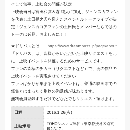
そして無事、上映会の開催が決定！！
上映会当日は宮田和弥＆森 純太に加え、ジュンスカファン
を代表し土田晃之氏を迎えたスペシャルトークライブが決
定！ジュンスカコアファンの土田氏とメンバーならではの
トークは必見。お楽しみに！！
★ドリパスとは…
https://www.dreampass.jp/page/about
「ドリパス」は、皆様からいただいた上映リクエストを元
に、上映イベントを開催するためのサービスです。
ファンの皆様のチカラ（リクエストなど）で、あの作品の
上映イベントを実現させてください！
ファンばかりが集まる上映イベントは、普通の映画館での
鑑賞とはまったく別物の満足感が味わえます。
無料会員登録するだけでどなたでもリクエスト頂けます。
日程
2016.1.26(火)
TOHOシネマズ渋谷（東京都渋谷区道玄
上映場所
坂2-6-17）