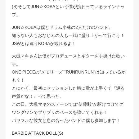
(S)そしてJUN☆KOBAという僕が携わっているラインナッ
プ。
JUN☆KOBAは僕とドラム小林の2人だけのバンド。
知らない人もおなじみの人も一緒に盛り上がって行こう！
JSWとは違うKOBAが観れるよ！
大槻マキさんは僕がプロデュースとギターを手掛けた歌い
手。
ONE PIECEの“メモリーズ”“RUNRUNRUN”は知っているか
も？！
とにかく、最初にセッションした時に歌が上手くて『通る
声質だな！』って思った。
この日、大槻マキのステージでは“伊藤毅”が駆けつけてグ
ワングワンでブリブリのベースを弾いてくれる！
パワフルな彼女と息の合ったバンドに僕も参加します！
BARBIE ATTACK DOLL(S)