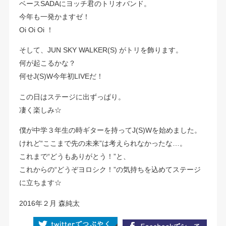
ベースSADAにヨッチ君のトリオバンド。
今年も一発かますゼ！
Oi Oi Oi ！
そして、JUN SKY WALKER(S) がトリを飾ります。
何が起こるかな？
何せJ(S)W今年初LIVEだ！
この日はステージに出ずっぱり。
凄く楽しみ☆
僕が中学３年生の時ギターを持ってJ(S)Wを始めました。
けれど“ここまで先の未来”は考えられなかったな…。
これまで“どうもありがとう！”と、
これからの“どうぞヨロシク！”の気持ちを込めてステージ
に立ちます☆
2016年２月 森純太