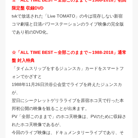
限定盤 収録DVD
tvkで放送された「Live TOMATO」の今は現存しない新宿
コマ劇場と日清パワーステーションのライブ映像の完全版
であり初のDVD化。
☆「ALL TIME BEST～全部このままで～1988-2018」通常
盤 封入特典
「タイムスリップをするジュンスカ」カードをスマートフ
ォンでかざすと
1988年11月26日渋谷公会堂でライブを終えたジュンスカ
が、
翌日にシークレットゲリラライブを原宿ホコ天で行った本
邦初公開の映像を観ることが出来ます。
PV「全部このままで」のホコ天映像は、PVのために収録さ
れたホコ天映像であるが、
今回のライブ映像は、ドキュメンタリーライブであり、そ