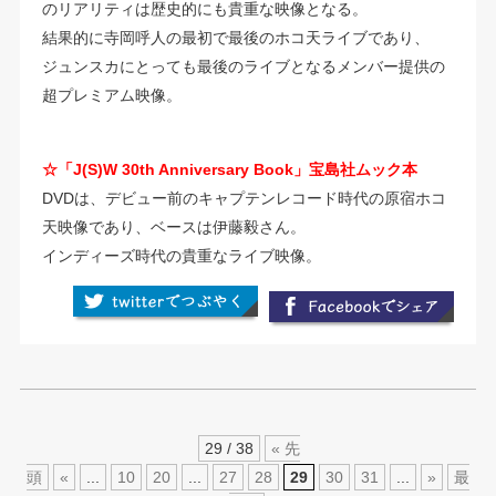
のリアリティは歴史的にも貴重な映像となる。
結果的に寺岡呼人の最初で最後のホコ天ライブであり、
ジュンスカにとっても最後のライブとなるメンバー提供の
超プレミアム映像。
☆「J(S)W 30th Anniversary Book」宝島社ムック本
DVDは、デビュー前のキャプテンレコード時代の原宿ホコ
天映像であり、ベースは伊藤毅さん。
インディーズ時代の貴重なライブ映像。
29 / 38
« 先
頭
«
...
10
20
...
27
28
29
30
31
...
»
最